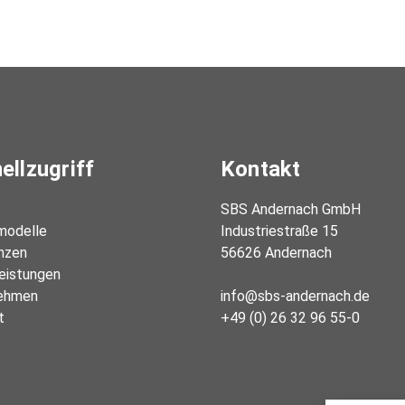
ellzugriff
Kontakt
SBS Andernach GmbH

odelle
Industriestraße 15

nzen
56626 Andernach

leistungen
ehmen
info@sbs-andernach.de

t
+49 (0) 26 32 96 55-0